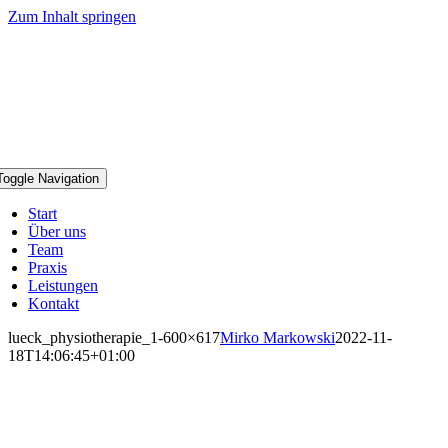
Zum Inhalt springen
Toggle Navigation
Start
Über uns
Team
Praxis
Leistungen
Kontakt
lueck_physiotherapie_1-600×617
Mirko Markowski
2022-11-
18T14:06:45+01:00