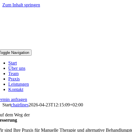
Zum Inhalt springen
Toggle Navigation
Start
Über uns
Team
Praxis
Leistungen
Kontakt
ermin anfragen
Start
chairlines
2026-04-23T12:15:09+02:00
uf dem Weg der
esserung
ir sind Ihre Praxis für Manuelle Therapie und alternative Behandlungs