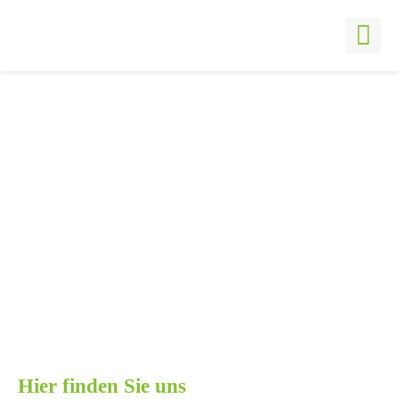
Zum
Inhalt
Tog
springen
Nav
Hier finden Sie uns